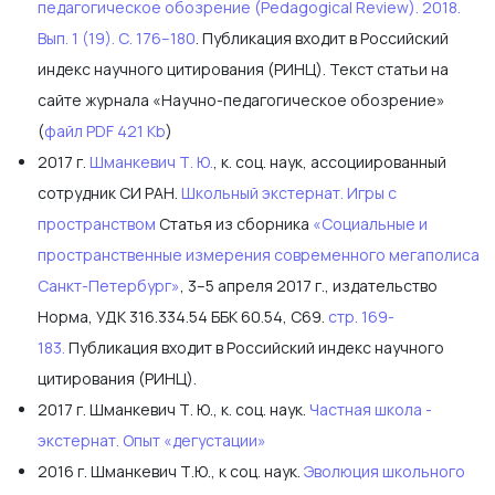
педагогическое обозрение (Pedagogical Review). 2018.
Вып. 1 (19). С. 176–180
. Публикация входит в Российский
индекс научного цитирования (РИНЦ). Текст статьи на
сайте журнала «Научно-педагогическое обозрение»
(
файл PDF 421 Kb
)
2017 г.
Шманкевич Т. Ю.
, к. соц. наук, ассоциированный
сотрудник СИ РАН.
Школьный экстернат. Игры с
пространством
Статья из сборника
«Социальные и
пространственные измерения современного мегаполиса
Санкт-Петербург»
, 3–5 апреля 2017 г., издательство
Норма, УДК 316.334.54 ББК 60.54, С69.
стр. 169-
183.
Публикация входит в Российский индекс научного
цитирования (РИНЦ).
2017 г. Шманкевич Т. Ю., к. соц. наук.
Частная школа -
экстернат. Опыт «дегустации»
2016 г. Шманкевич Т.Ю., к соц. наук.
Эволюция школьного