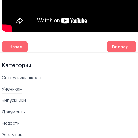
Предыдущий: Частная школа - экстернат. Опыт «дегустац
Следующий:
Назад
Вперед
Категории
Сотрудники школы
Ученикам
Выпускники
Документы
Новости
Экзамены