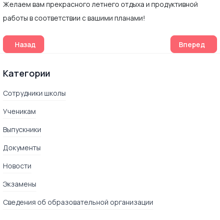
Желаем вам прекрасного летнего отдыха и продуктивной
работы в соответствии с вашими планами!
Предыдущий: Вручение аттестатов 9-классникам состоитс
Следующий
Назад
Вперед
Категории
Сотрудники школы
Ученикам
Выпускники
Документы
Новости
Экзамены
Сведения об образовательной организации