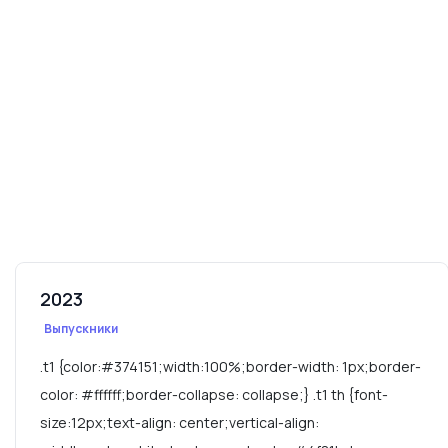
2023
Выпускники
.t1 {color:#374151;width:100%;border-width: 1px;border-
color: #ffffff;border-collapse: collapse;} .t1 th {font-
size:12px;text-align: center;vertical-align: