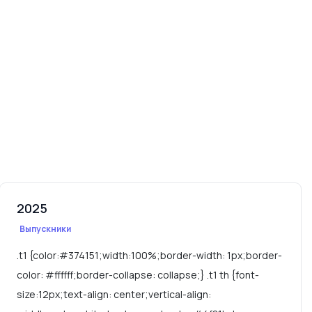
2025
Выпускники
.t1 {color:#374151;width:100%;border-width: 1px;border-
color: #ffffff;border-collapse: collapse;} .t1 th {font-
size:12px;text-align: center;vertical-align: