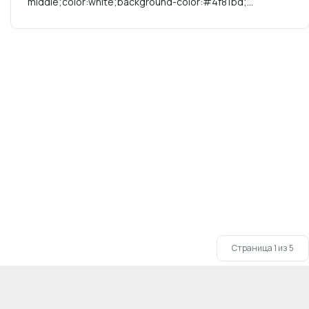
middle;color:white;background-color:#4f81bd;...
Страница 1 из 5