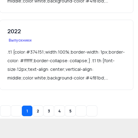
middle;color:white;background-color:#4f81bd;...
2022
Выпускники
.t1 {color:#374151;width:100%;border-width: 1px;border-
color: #ffffff;border-collapse: collapse;} .t1 th {font-
size:12px;text-align: center;vertical-align:
middle;color:white;background-color:#4f81bd;...
1
2
3
4
5