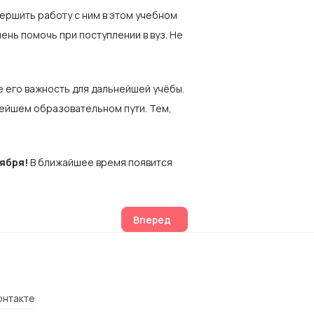
ершить работу с ним в этом учебном
ень помочь при поступлении в вуз. Не
е его важность для дальнейшей учёбы.
нейшем образовательном пути. Тем,
оября!
В ближайшее время появится
Следующий: Расписание ЕГЭ, ОГЭ и 
Вперед
онтакте