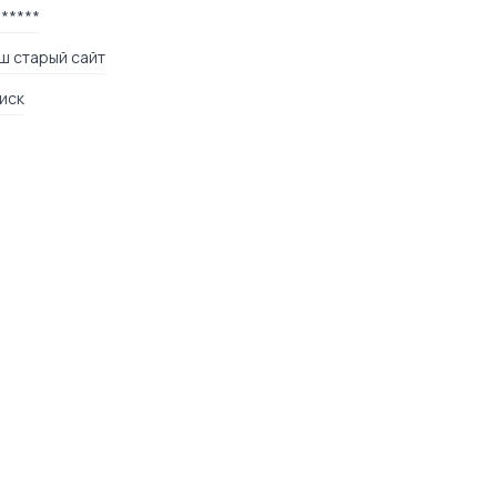
******
ш старый сайт
иск