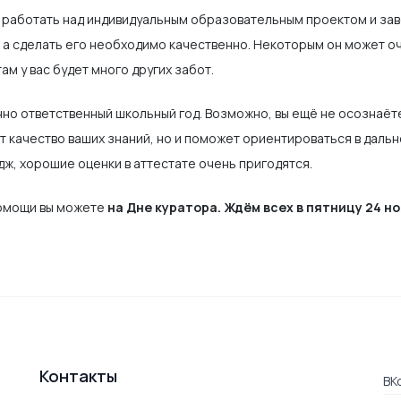
работать над индивидуальным образовательным проектом и зав
 а сделать его необходимо качественно. Некоторым он может оч
там у вас будет много других забот.
нно ответственный школьный год. Возможно, вы ещё не осознаёт
ит качество ваших знаний, но и поможет ориентироваться в даль
дж, хорошие оценки в аттестате очень пригодятся.
помощи вы можете
на Дне куратора. Ждём всех в пятницу 24 н
чинение в 11 классе пройдёт 23 ноября
Контакты
ВК