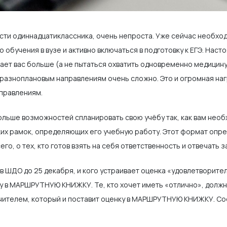
сти одиннадцатиклассника, очень непроста. Уже сейчас необхо
обучения в вузе и активно включаться в подготовку к ЕГЭ. Наст
ает вас больше (а не пытаться охватить одновременно медицину и
разноплановым направлениям очень сложно. Это и огромная наг
правлениям.
больше возможностей спланировать свою учёбу так, как вам нео
их рамок, определяющих его учебную работу. Этот формат опре
сего, о тех, кто готов взять на себя ответственность и отвечать
 в ШДО до 25 декабря, и кого устраивает оценка «удовлетворите
ку в МАРШРУТНУЮ КНИЖКУ. Те, кто хочет иметь «отлично», долж
учителем, который и поставит оценку в МАРШРУТНУЮ КНИЖКУ. С