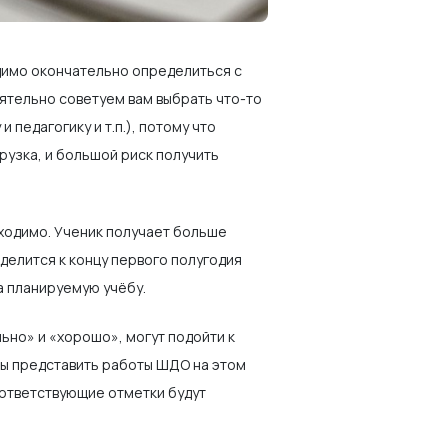
димо окончательно определиться с
оятельно советуем вам выбрать что-то
 педагогику и т.п.), потому что
рузка, и большой риск получить
бходимо. Ученик получает больше
делится к концу первого полугодия
 за планируемую учёбу.
льно» и «хорошо», могут подойти к
ны представить работы ШДО на этом
оответствующие отметки будут