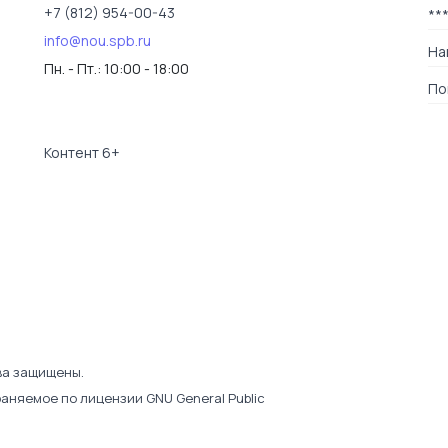
+7 (812) 954-00-43
**
info@nou.spb.ru
На
Пн. - Пт.:
10:00 - 18:00
По
Контент 6+
ва защищены.
раняемое по лицензии
GNU General Public