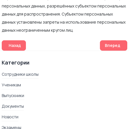
персональных данных, разрешённых субъектом персональных
данных для распространения. Субъектом персональных
данных установлены запреты на использование персональных
данных неограниченным кругом лиц.
Предыдущий: Мы собрали 8 коробок книг для благотворит
Следующий:
Назад
Вперед
Категории
Сотрудники школы
Ученикам
Выпускники
Документы
Новости
Экзамены