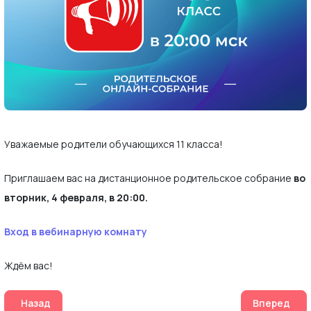
Уважаемые родители обучающихся 11 класса!
Приглашаем вас на дистанционное родительское собрание
во
вторник, 4 февраля, в 20:00.
Вход в вебинарную комнату
Ждём вас!
Предыдущий: "Литературные чтения" 5 и 6 февраля: читае
Следующий:
Назад
Вперед