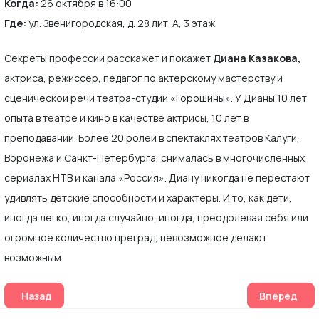
Когда:
26 октября в 16:00
Где:
ул. Звенигородская, д. 28 лит. А, 3 этаж.
Секреты профессии расскажет и покажет
Диана Казакова,
актриса, режиссер, педагог по актерскому мастерству и
сценической речи театра-студии «Горошины». У Дианы 10 лет
опыта в театре и кино в качестве актрисы, 10 лет в
преподавании. Более 20 ролей в спектаклях театров Калуги,
Воронежа и Санкт-Петербурга, снималась в многочисленных
сериалах НТВ и канала «Россия». Диану никогда не перестают
удивлять детские способности и характеры. И то, как дети,
иногда легко, иногда случайно, иногда, преодолевая себя или
огромное количество преград, невозможное делают
возможным.
Предыдущий: Выставка вузов и колледжей «Навигатор пос
Следующий:
Назад
Вперед