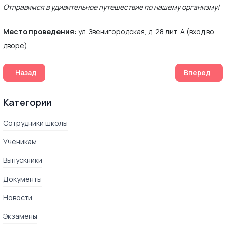
Отправимся в удивительное путешествие по нашему организму!
Место проведения:
ул. Звенигородская, д. 28 лит. А (вход во
дворе).
Предыдущий: Приглашаем учеников 1-11 классов на презе
Следующий:
Назад
Вперед
Категории
Сотрудники школы
Ученикам
Выпускники
Документы
Новости
Экзамены