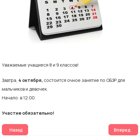
Уважаемые учащиеся 8 и 9 классов!
Завтра,
4 октября,
состоится очное занятие по ОБЗР для
мальчиков и девочек.
Начало: в 12:00.
Участие обязательно!
Предыдущий: 7 октября начинается подготовка к ЕГЭ по 
Следующий:
Назад
Вперед