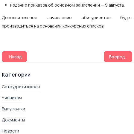
издание приказов об основном зачислении — 9 августа.
Дополнительное зачисление абитуриентов будет
производиться на основании конкурсных списков.
Предыдущий: Правила приема в вузы в 2023 году
Следующий:
Назад
Вперед
Категории
Сотрудники школы
Ученикам
Выпускники
Документы
Новости